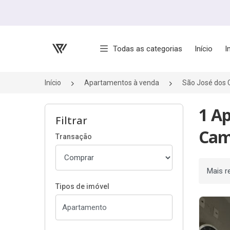
Página inicial
Todas as categorias
Início
I
Início
Apartamentos à venda
São José dos
1 A
Filtrar
Cam
Transação
Ordenar
Tipos de imóvel