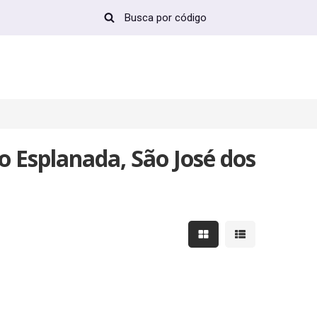
 Esplanada, São José dos
Mostrar resultados em 
Mostrar resultad