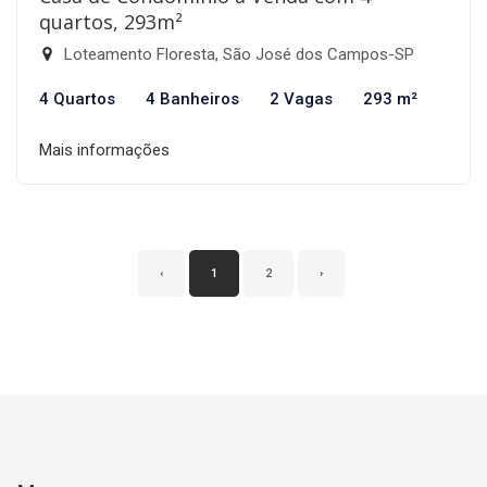
quartos, 293m²
Loteamento Floresta, São José dos Campos-SP
4 Quartos
4 Banheiros
2 Vagas
293 m²
Mais informações
‹
1
2
›