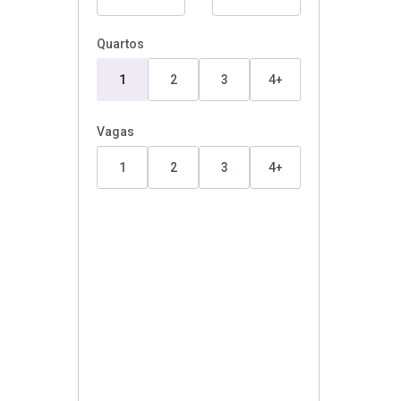
Quartos
1
2
3
4+
Vagas
1
2
3
4+