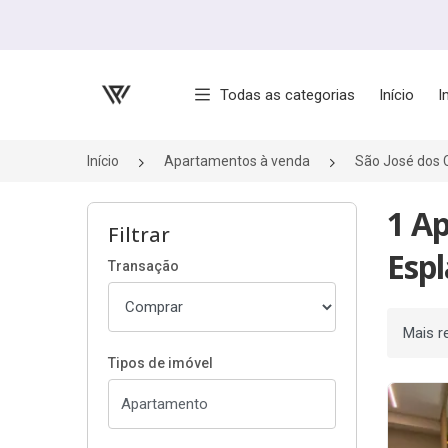
Página inicial
Todas as categorias
Início
I
Início
Apartamentos à venda
São José dos
1 A
Filtrar
Espl
Transação
Ordenar
Tipos de imóvel