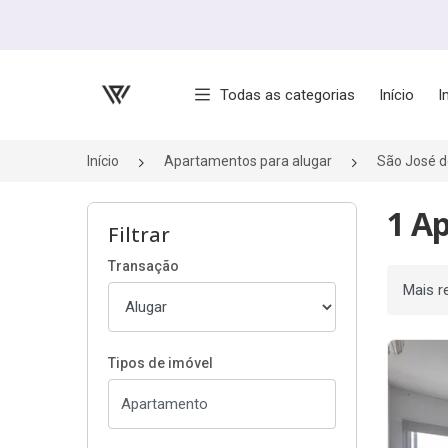
Página inicial
Todas as categorias
Início
I
Início
Apartamentos para alugar
São José 
1 A
Filtrar
Transação
Ordenar
Tipos de imóvel