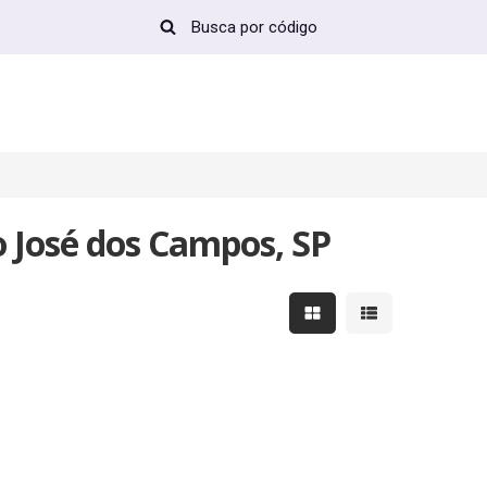
 José dos Campos, SP
Mostrar resultados em 
Mostrar resultad