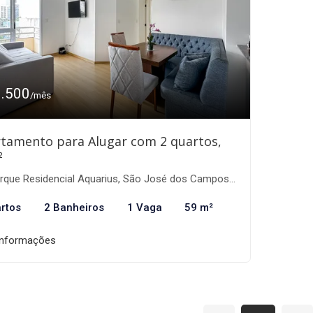
3.500
/mês
tamento para Alugar com 2 quartos,
²
que Residencial Aquarius, São José dos Campos-SP
rtos
2 Banheiros
1 Vaga
59 m²
informações