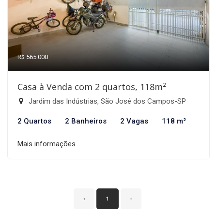
R$ 565.000
Casa à Venda com 2 quartos, 118m²
Jardim das Indústrias, São José dos Campos-SP
2 Quartos
2 Banheiros
2 Vagas
118 m²
Mais informações
‹
1
›