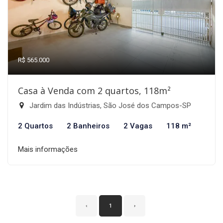
R$ 565.000
Casa à Venda com 2 quartos, 118m²
Jardim das Indústrias, São José dos Campos-SP
2 Quartos
2 Banheiros
2 Vagas
118 m²
Mais informações
‹
1
›