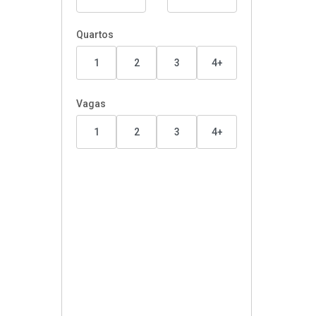
Quartos
1
2
3
4+
Vagas
1
2
3
4+