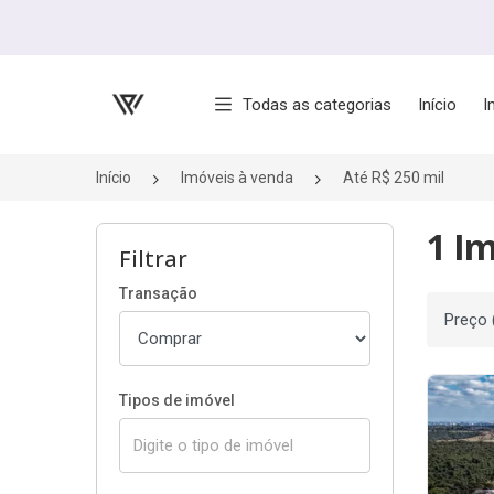
Página inicial
Todas as categorias
Início
I
Início
Imóveis à venda
Até R$ 250 mil
1 Im
Filtrar
Transação
Ordenar
Tipos de imóvel