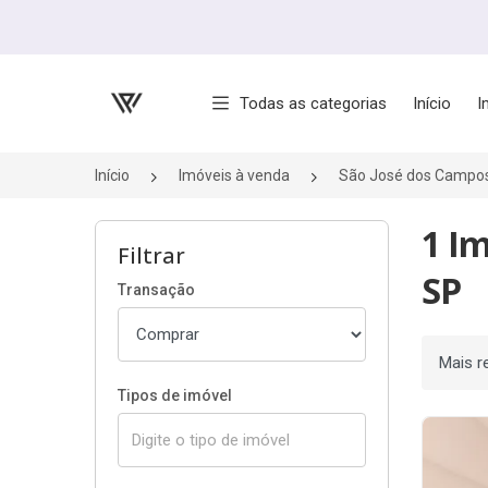
Página inicial
Todas as categorias
Início
I
Início
Imóveis à venda
São José dos Campo
1 I
Filtrar
SP
Transação
Ordenar
Tipos de imóvel