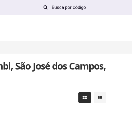
bi, São José dos Campos,
Mostrar resultados em 
Mostrar resultad