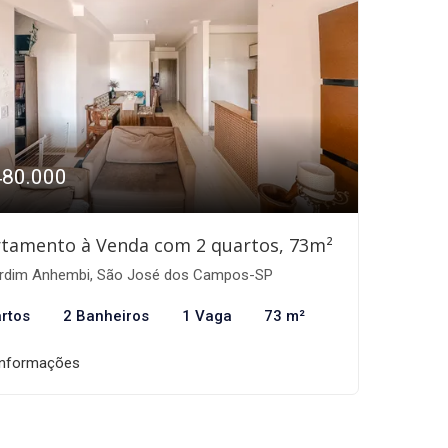
480.000
tamento à Venda com 2 quartos, 73m²
rdim Anhembi, São José dos Campos-SP
rtos
2 Banheiros
1 Vaga
73 m²
informações