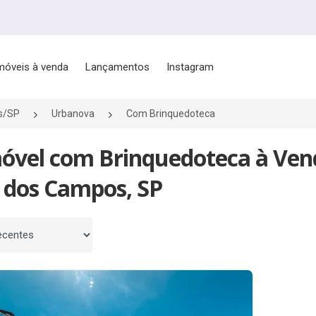
móveis à venda
Lançamentos
Instagram
s/SP
Urbanova
Com Brinquedoteca
móvel com Brinquedoteca à Ve
é dos Campos, SP
 por