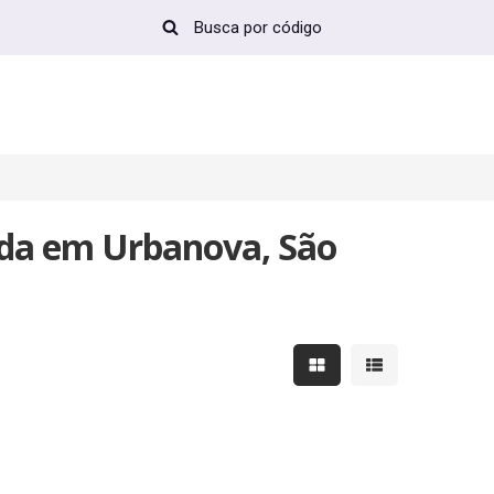
nda em Urbanova, São
Mostrar resultados em 
Mostrar resultad