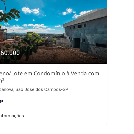
660.000
eno/Lote em Condomínio à Venda com
m²
banova, São José dos Campos-SP
M²
informações