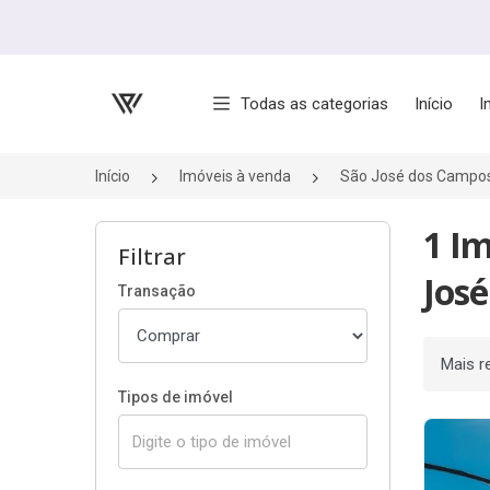
Página inicial
Todas as categorias
Início
I
Início
Imóveis à venda
São José dos Campo
1 I
Filtrar
Jos
Transação
Ordenar
Tipos de imóvel