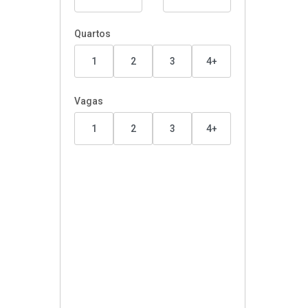
Quartos
1
2
3
4+
Vagas
1
2
3
4+