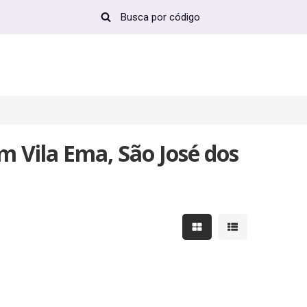
m Vila Ema, São José dos
Mostrar resultados em 
Mostrar resultad