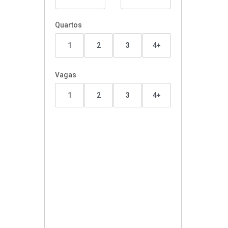
Quartos
1
2
3
4+
Vagas
1
2
3
4+