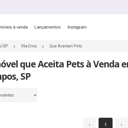
móveis à venda
Lançamentos
Instagram
s/SP
Vila Ema
Que Aceitam Pets
óvel que Aceita Pets à Venda e
pos, SP
 por
‹
1
›