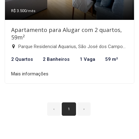
R$ 3.500
/mês
Apartamento para Alugar com 2 quartos,
59m²
Parque Residencial Aquarius, São José dos Campos-SP
2 Quartos
2 Banheiros
1 Vaga
59 m²
Mais informações
‹
1
›