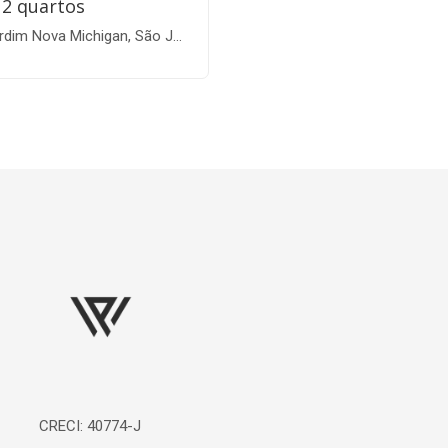
2 quartos
im Nova Michigan, São José dos Campos-SP
Página inicial
CRECI: 40774-J