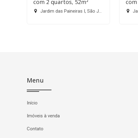
com 2 quartos, 52m²
com 
Jardim das Paineiras I, São José dos Campos-SP
Jard
Menu
Início
Imóveis à venda
Contato