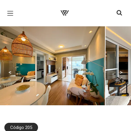
Página inicial
<
>
Código 205