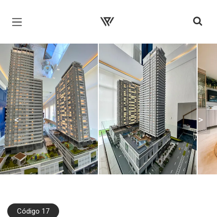
Página inicial
<
>
Código 17