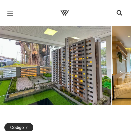
Página inicial
<
>
Código 7