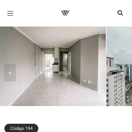
Página inicial
<
>
Código 194