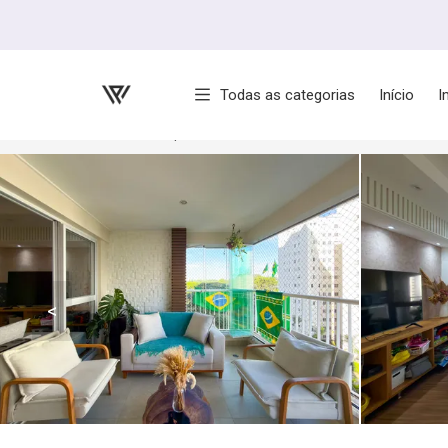
Página inicial
Todas as categorias
Início
I
Início
Apartamentos à venda
São José dos
<