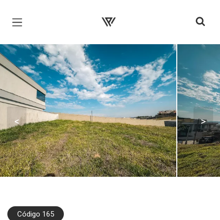
Página inicial
<
>
Código 165