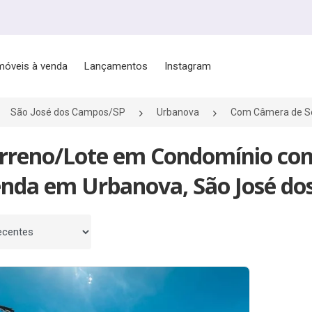
móveis à venda
Lançamentos
Instagram
São José dos Campos/SP
Urbanova
Com Câmera de S
erreno/Lote em Condomínio co
enda em Urbanova, São José do
 por