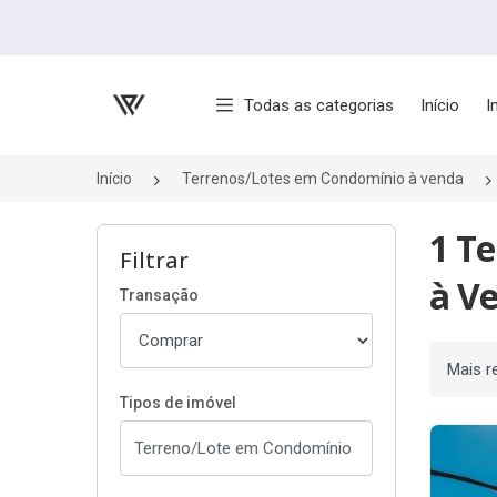
Página inicial
Todas as categorias
Início
I
Início
Terrenos/Lotes em Condomínio à venda
1 T
Filtrar
à V
Transação
Ordenar
Tipos de imóvel