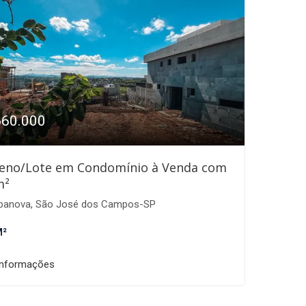
660.000
eno/Lote em Condomínio à Venda com
m²
banova, São José dos Campos-SP
M²
informações