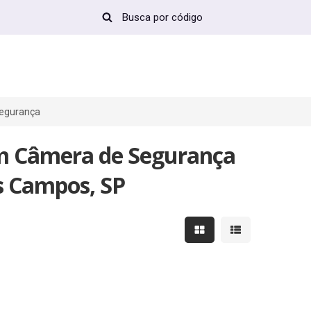
egurança
m Câmera de Segurança
s Campos, SP
Mostrar resultados em 
Mostrar resultad