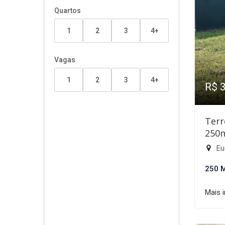
Quartos
1
2
3
4+
Vagas
1
2
3
4+
R$ 
Terr
250
Eu
250 
Mais 