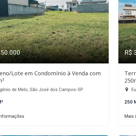
350.000
R$ 
eno/Lote em Condomínio à Venda com
Ter
m²
250
gênio de Melo, São José dos Campos-SP
Eu
M²
250 
informações
Mais 