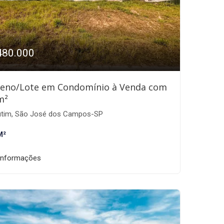
480.000
reno/Lote em Condomínio à Venda com
m²
tim, São José dos Campos-SP
M²
informações