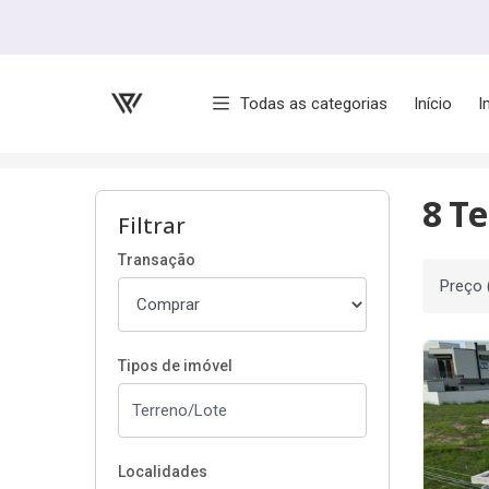
Página inicial
Todas as categorias
Início
I
Início
Terrenos/Lotes à venda
Até R$ 600 mi
8 Te
Filtrar
Transação
Ordenar
Tipos de imóvel
Localidades