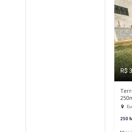
R$ 
Terr
250
Eu
250 