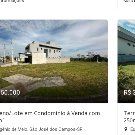
informações
Mais 
350.000
R$ 
eno/Lote em Condomínio à Venda com
Ter
m²
250
gênio de Melo, São José dos Campos-SP
Eu