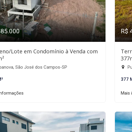
585.000
R$ 
eno/Lote em Condomínio à Venda com
Ter
m²
377
banova, São José dos Campos-SP
Pu
M²
377 
informações
Mais 