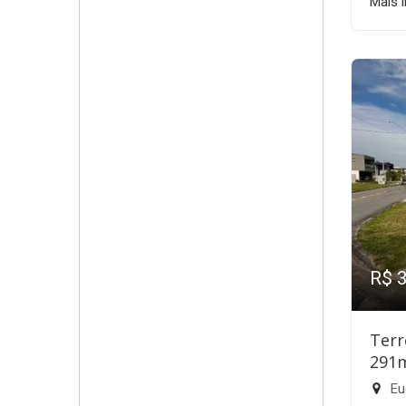
Mais 
R$ 
Terr
291
Eu