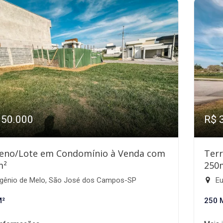
350.000
R$ 
eno/Lote em Condomínio à Venda com
Ter
m²
250
gênio de Melo, São José dos Campos-SP
Eu
M²
250 