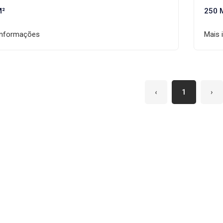
M²
250 
informações
Mais 
‹
1
›