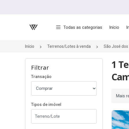
Página inicial
Todas as categorias
Início
I
Início
Terrenos/Lotes à venda
São José do
1 Te
Filtrar
Cam
Transação
Ordenar
Tipos de imóvel