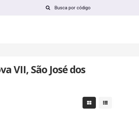
a VII, São José dos
Mostrar resultados em 
Mostrar resultad