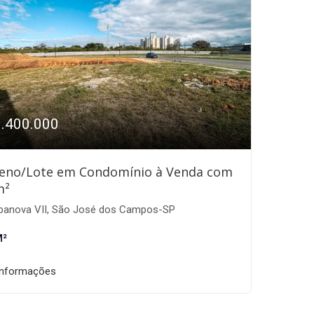
1.400.000
eno/Lote em Condomínio à Venda com
m²
banova VII, São José dos Campos-SP
M²
informações