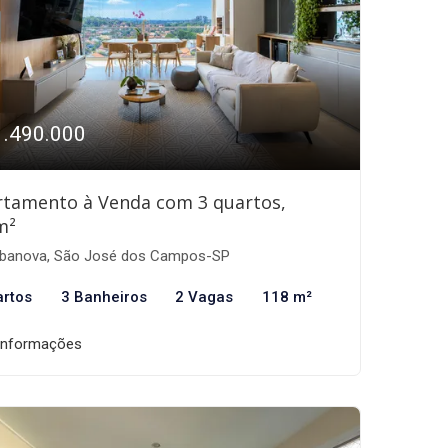
1.490.000
rtamento à Venda com 3 quartos,
m²
banova, São José dos Campos-SP
artos
3 Banheiros
2 Vagas
118 m²
informações