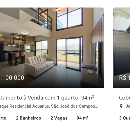
1.100.000
R$ 
tamento à Venda com 1 quarto, 94m²
Cobe
que Residencial Aquarius, São José dos Campos-SP
Ja
rto
2 Banheiros
2 Vagas
94 m²
3 Qu