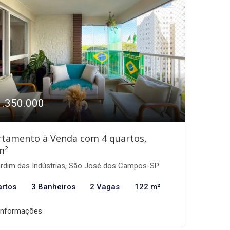
1.350.000
rtamento à Venda com 4 quartos,
m²
rdim das Indústrias, São José dos Campos-SP
artos
3 Banheiros
2 Vagas
122 m²
informações