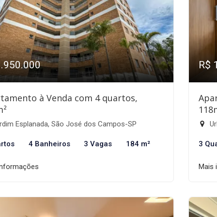
1.950.000
R$ 
tamento à Venda com 4 quartos,
Apa
m²
118
rdim Esplanada, São José dos Campos-SP
Ur
rtos
4 Banheiros
3 Vagas
184 m²
3 Qu
informações
Mais 