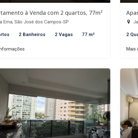
tamento à Venda com 2 quartos, 77m²
Apa
la Ema, São José dos Campos-SP
Ja
rtos
2 Banheiros
2 Vagas
77 m²
2 Qu
informações
Mais 