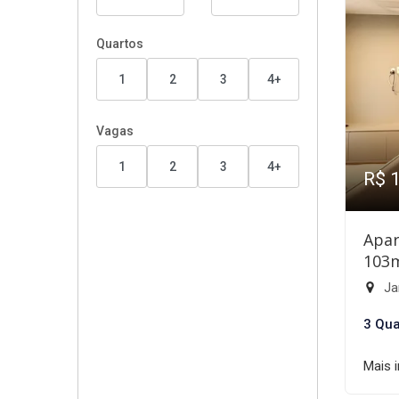
Quartos
1
2
3
4+
Vagas
1
2
3
4+
R$ 
Apar
103
Ja
3 Qua
Mais 