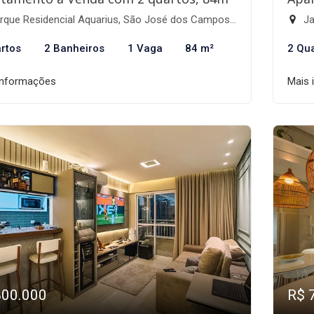
que Residencial Aquarius, São José dos Campos-SP
Ja
rtos
2 Banheiros
1 Vaga
84 m²
2 Qu
informações
Mais 
800.000
R$ 