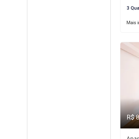
3 Qua
Mais 
R$ 
Apar