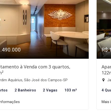
1.490.000
R$ 
tamento à Venda com 3 quartos,
Apa
m²
122
rdim Aquárius, São José dos Campos-SP
Ja
rtos
2 Banheiros
2 Vagas
103 m²
4 Qu
informações
Mais 