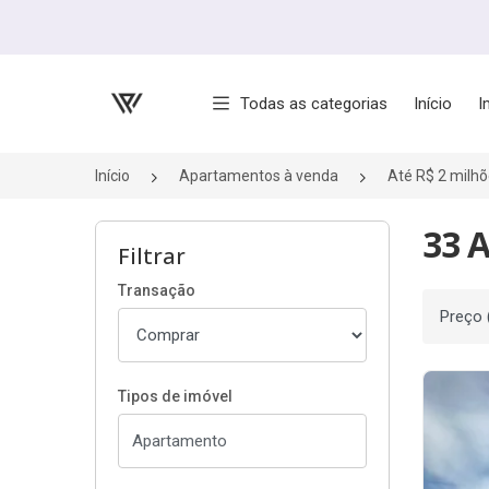
Página inicial
Todas as categorias
Início
I
Início
Apartamentos à venda
Até R$ 2 milh
33 
Filtrar
Transação
Ordenar
Tipos de imóvel