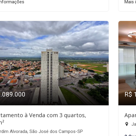
informações
Mais 
1.089.000
R$ 
tamento à Venda com 3 quartos,
Apa
m²
Ja
rdim Alvorada, São José dos Campos-SP