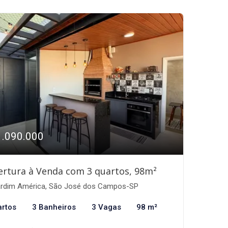
1.090.000
rtura à Venda com 3 quartos, 98m²
rdim América, São José dos Campos-SP
artos
3 Banheiros
3 Vagas
98 m²