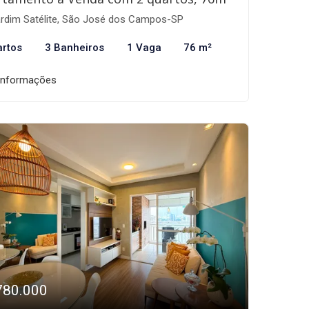
rdim Satélite, São José dos Campos-SP
artos
3 Banheiros
1 Vaga
76 m²
informações
780.000