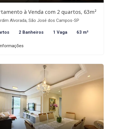
rtamento à Venda com 2 quartos, 63m²
rdim Alvorada, São José dos Campos-SP
artos
2 Banheiros
1 Vaga
63 m²
informações