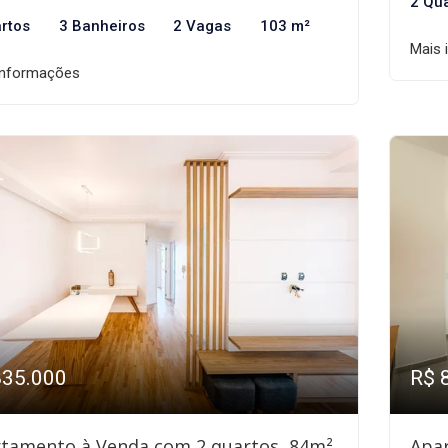
2 Qu
rtos
3 Banheiros
2 Vagas
103 m²
Mais 
informações
835.000
R$ 
tamento à Venda com 2 quartos, 84m²
Apa