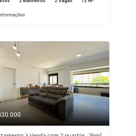
artos
2 Banheiros
2 Vagas
72 m²
informações
830.000
rtamento à Venda com 2 quartos, 76m²