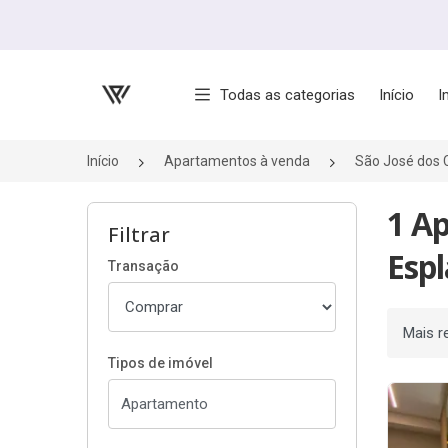
Página inicial
Todas as categorias
Início
I
Início
Apartamentos à venda
São José dos
1 A
Filtrar
Espl
Transação
Ordenar
Tipos de imóvel