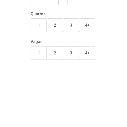
Quartos
1
2
3
4+
Vagas
1
2
3
4+