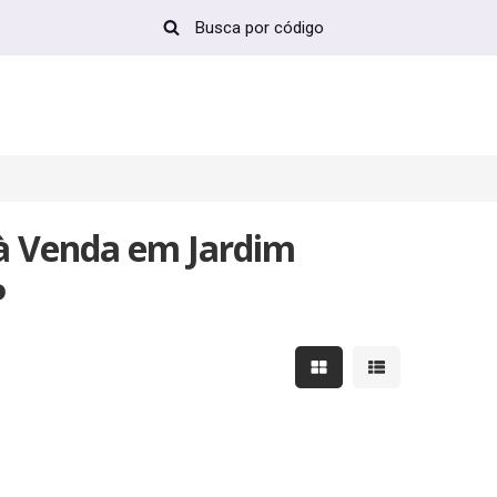
à Venda em Jardim
P
Mostrar resultados em 
Mostrar resultad