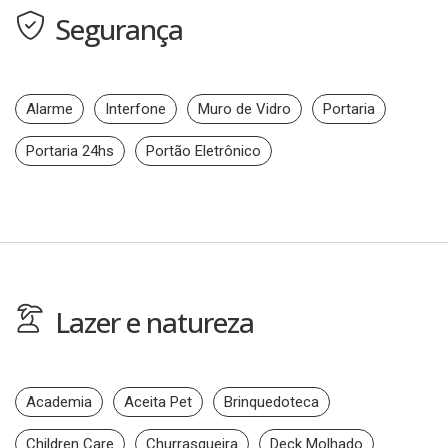
Segurança
Alarme
Interfone
Muro de Vidro
Portaria
Portaria 24hs
Portão Eletrônico
Lazer e natureza
Academia
Aceita Pet
Brinquedoteca
Children Care
Churrasqueira
Deck Molhado