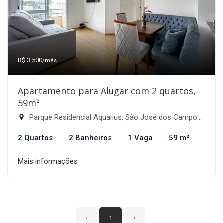
R$ 3.500
/mês
Apartamento para Alugar com 2 quartos,
59m²
Parque Residencial Aquarius, São José dos Campos-SP
2 Quartos
2 Banheiros
1 Vaga
59 m²
Mais informações
‹
1
›