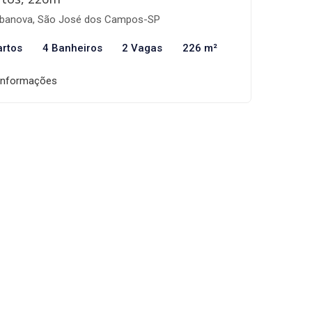
banova, São José dos Campos-SP
artos
4 Banheiros
2 Vagas
226 m²
informações