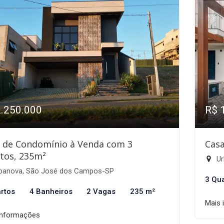
2.250.000
R$ 
 de Condomínio à Venda com 3
Casa
tos, 235m²
Ur
banova, São José dos Campos-SP
3 Qu
rtos
4 Banheiros
2 Vagas
235 m²
Mais 
informações