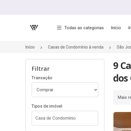
Página inicial
Todas as categorias
Início
I
Início
Casas de Condomínio à venda
São Jo
9 C
Filtrar
dos
Transação
Ordenar
Tipos de imóvel