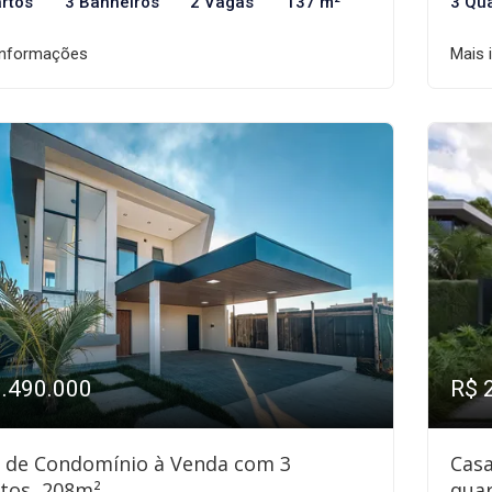
rtos
3 Banheiros
2 Vagas
137 m²
3 Qu
informações
Mais 
1.490.000
R$ 
 de Condomínio à Venda com 3
Cas
tos, 208m²
quar