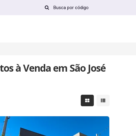
tos à Venda em São José
Mostrar resultados em 
Mostrar resultad