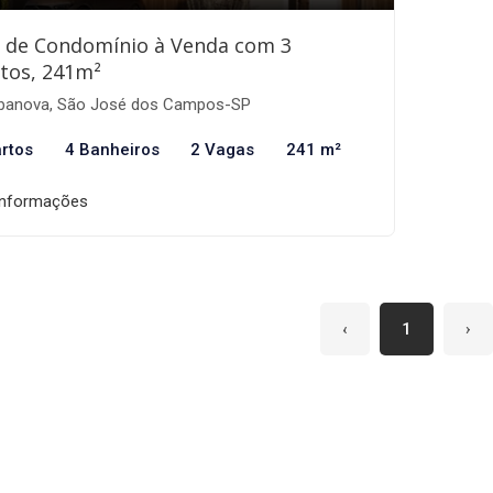
 de Condomínio à Venda com 3
tos, 241m²
banova, São José dos Campos-SP
rtos
4 Banheiros
2 Vagas
241 m²
informações
‹
1
›