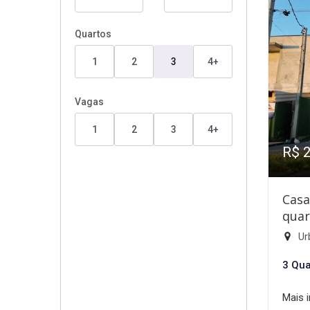
Quartos
1
2
3
4+
Vagas
1
2
3
4+
R$ 
Casa
quar
Ur
3 Qua
Mais 