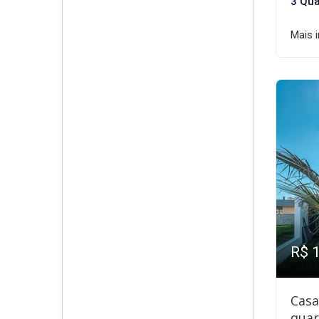
3 Qua
Mais 
R$ 
Casa
quar