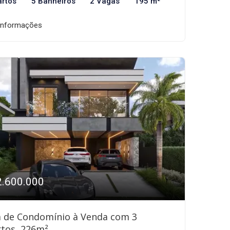
artos
5 Banheiros
2 Vagas
195 m²
informações
2.600.000
a de Condomínio à Venda com 3
tos, 226m²