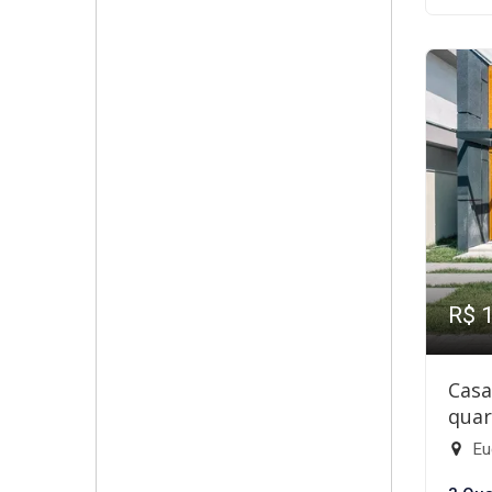
R$ 
Casa
quar
Eu