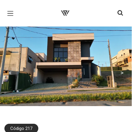
Página inicial
<
>
Código 217