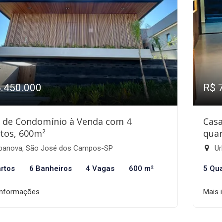
6.450.000
R$ 
 de Condomínio à Venda com 4
Cas
tos, 600m²
quar
banova, São José dos Campos-SP
Ur
rtos
6 Banheiros
4 Vagas
600 m²
5 Qu
informações
Mais 