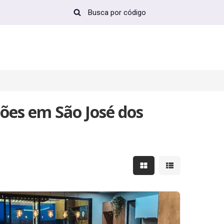
hões em São José dos
Mostrar resultados em 
Mostrar resultad