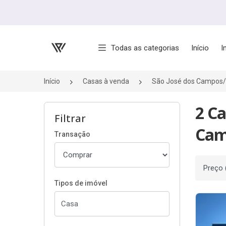
Página inicial
Todas as categorias
Início
I
Início
Casas à venda
São José dos Campos
2 Ca
Filtrar
Cam
Transação
Ordenar
Tipos de imóvel