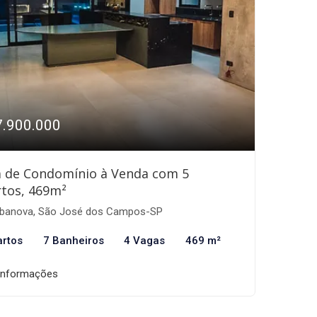
7.900.000
a de Condomínio à Venda com 5
tos, 469m²
banova, São José dos Campos-SP
artos
7 Banheiros
4 Vagas
469 m²
informações