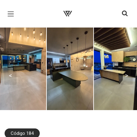
Página inicial
<
>
Código 184