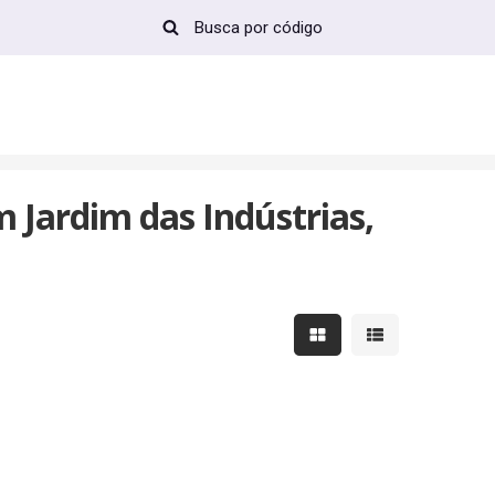
Jardim das Indústrias,
Mostrar resultados em 
Mostrar resultad