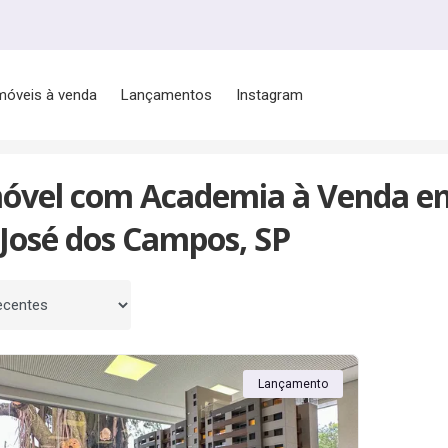
móveis à venda
Lançamentos
Instagram
s/SP
Jardim das Indústrias
Com Academia
móvel com Academia à Venda em 
 José dos Campos, SP
 por
Lançamento