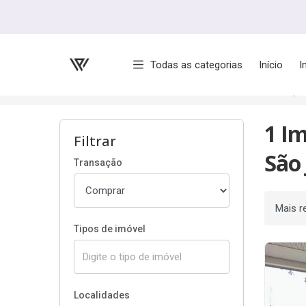
Página inicial
Todas as categorias
Início
I
Início
Imóveis à venda
São José dos Campo
1 I
Filtrar
São
Transação
Ordenar
Tipos de imóvel
Localidades