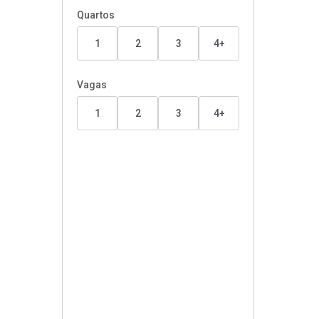
Quartos
1
2
3
4+
Vagas
1
2
3
4+