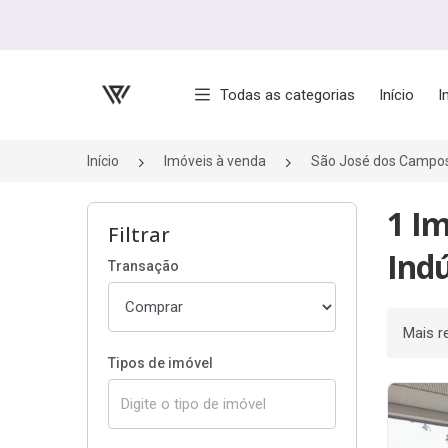
Página inicial
Todas as categorias
Início
I
Início
Imóveis à venda
São José dos Campo
1 I
Filtrar
Indú
Transação
Ordenar
Tipos de imóvel