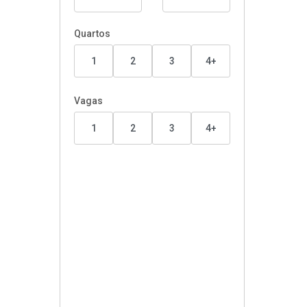
Quartos
1
2
3
4+
Vagas
1
2
3
4+