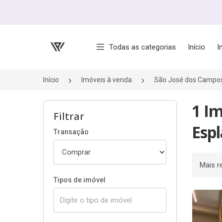
Página inicial
Todas as categorias
Início
I
Início
Imóveis à venda
São José dos Campo
1 I
Filtrar
Espl
Transação
Ordenar
Tipos de imóvel