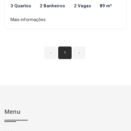
3 Quartos
2 Banheiros
2 Vagas
89 m²
Mais informações
‹
1
›
Menu