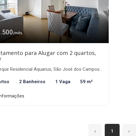
3.500
/mês
tamento para Alugar com 2 quartos,
²
que Residencial Aquarius, São José dos Campos-SP
rtos
2 Banheiros
1 Vaga
59 m²
informações
‹
1
›