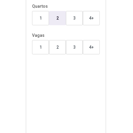
Quartos
1
2
3
4+
Vagas
1
2
3
4+