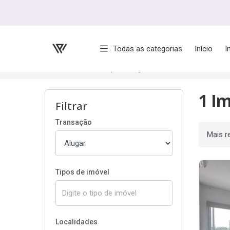
Página inicial
Todas as categorias
Início
I
Início
Imóveis para alugar
2 Quartos
1 I
Filtrar
Transação
Ordenar
Tipos de imóvel
Localidades