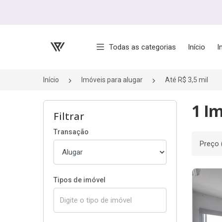
Página inicial
Todas as categorias
Início
I
Início
Imóveis para alugar
Até R$ 3,5 mil
1 Im
Filtrar
Transação
Ordenar
Tipos de imóvel