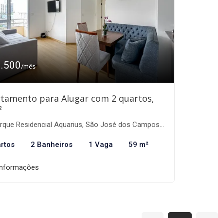
3.500
/mês
tamento para Alugar com 2 quartos,
²
que Residencial Aquarius, São José dos Campos-SP
rtos
2 Banheiros
1 Vaga
59 m²
informações