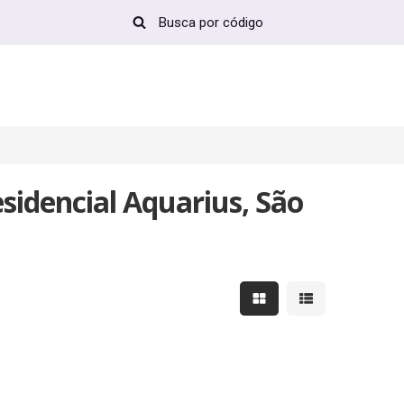
sidencial Aquarius, São
Mostrar resultados em 
Mostrar resultad