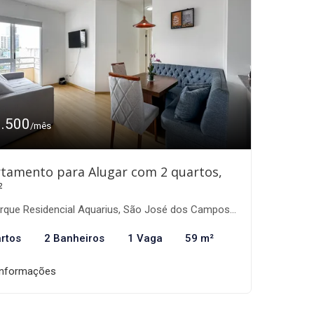
3.500
/mês
tamento para Alugar com 2 quartos,
²
que Residencial Aquarius, São José dos Campos-SP
rtos
2 Banheiros
1 Vaga
59 m²
informações