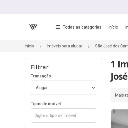
Página inicial
Todas as categorias
Início
I
Início
Imóveis para alugar
São José dos Ca
1 Im
Filtrar
Jos
Transação
Ordenar
Tipos de imóvel