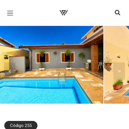
Página inicial
<
>
Código 255