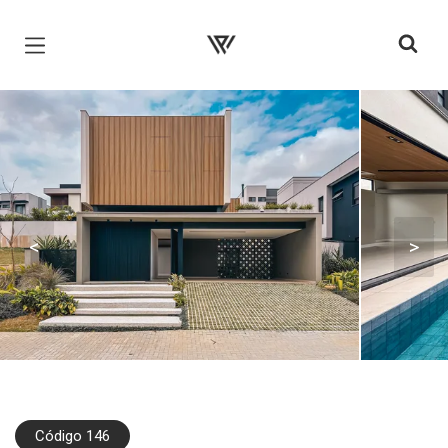
Página inicial
<
>
Código 146