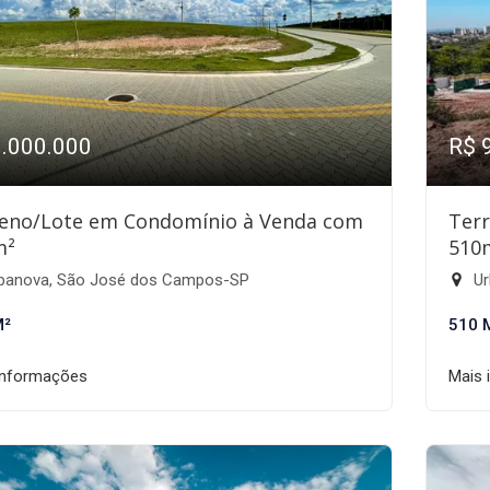
1.000.000
R$ 
eno/Lote em Condomínio à Venda com
Ter
m²
510
banova, São José dos Campos-SP
Ur
M²
510 
informações
Mais 