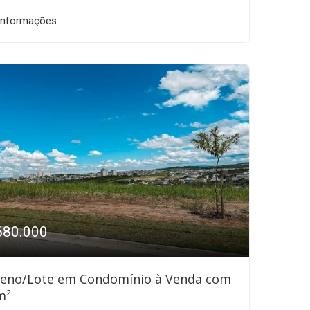
informações
680.000
reno/Lote em Condomínio à Venda com
m²