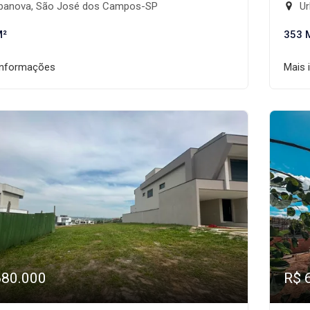
banova, São José dos Campos-SP
Ur
M²
353 
informações
Mais 
680.000
R$ 