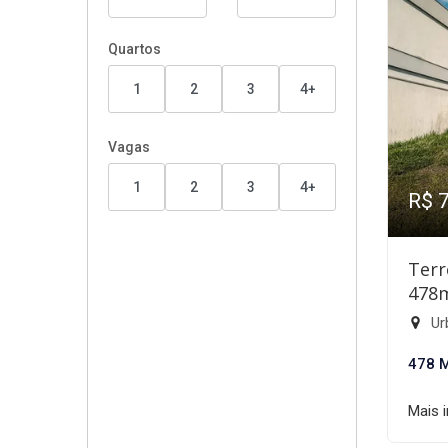
Quartos
1
2
3
4+
Vagas
1
2
3
4+
R$ 
Terr
478
Ur
478 
Mais 