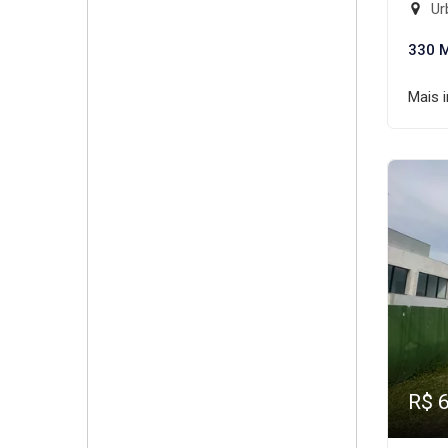
Ur
330 
Mais 
R$ 