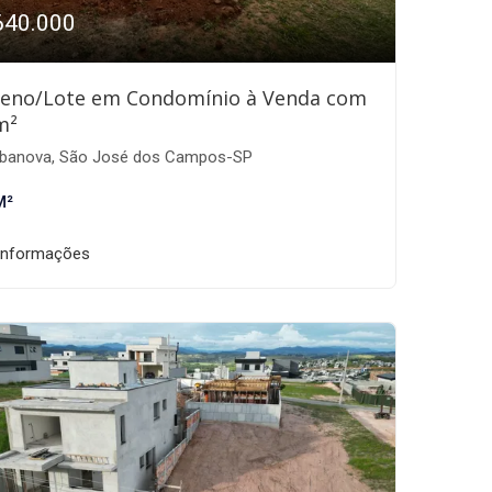
640.000
reno/Lote em Condomínio à Venda com
m²
banova, São José dos Campos-SP
M²
informações