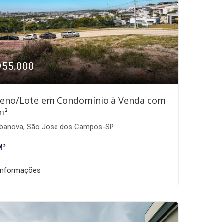
955.000
reno/Lote em Condomínio à Venda com
m²
banova, São José dos Campos-SP
M²
informações