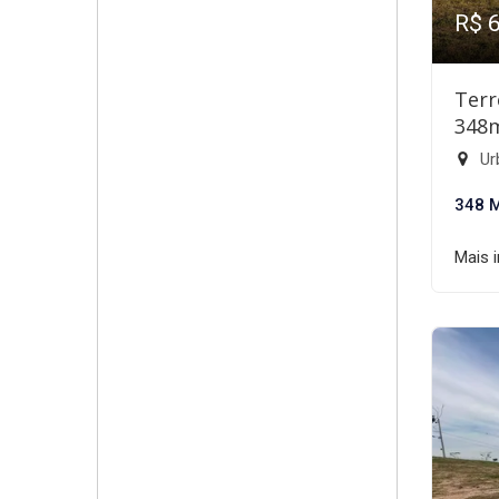
R$ 
Terr
348
Ur
348 
Mais 