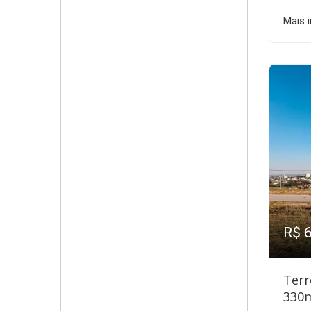
Mais 
R$ 
Terr
330