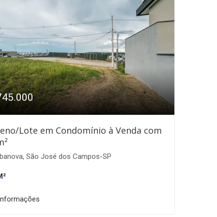
745.000
reno/Lote em Condomínio à Venda com
m²
banova, São José dos Campos-SP
M²
informações