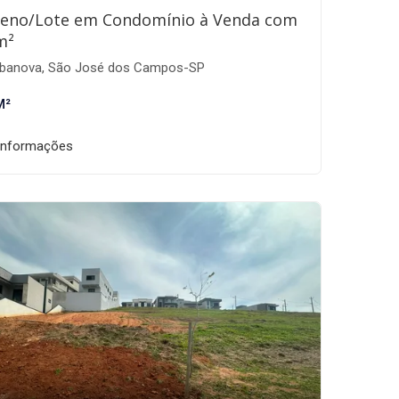
reno/Lote em Condomínio à Venda com
m²
banova, São José dos Campos-SP
M²
informações