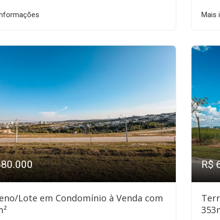
informações
Mais 
680.000
R$ 
eno/Lote em Condomínio à Venda com
Ter
m²
353