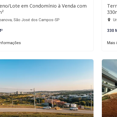
eno/Lote em Condomínio à Venda com
Ter
m²
330
banova, São José dos Campos-SP
Ur
M²
330 
informações
Mais 