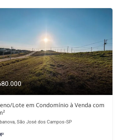
680.000
reno/Lote em Condomínio à Venda com
m²
banova, São José dos Campos-SP
M²