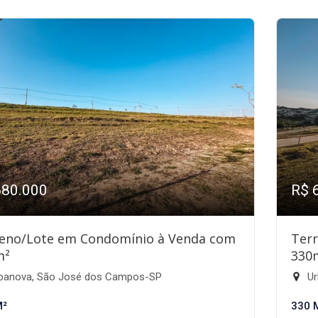
680.000
R$ 
eno/Lote em Condomínio à Venda com
Ter
m²
330
banova, São José dos Campos-SP
Ur
M²
330 