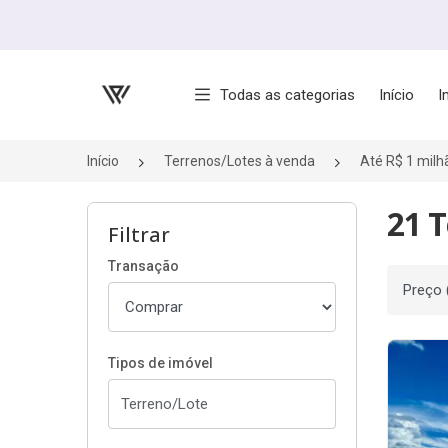
Página inicial
Todas as categorias
Início
I
Início
Terrenos/Lotes à venda
Até R$ 1 milh
21 T
Filtrar
Transação
Ordenar
Tipos de imóvel