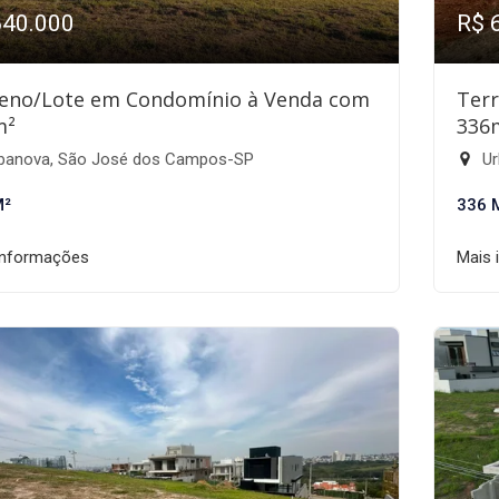
640.000
R$ 
eno/Lote em Condomínio à Venda com
Ter
m²
336
banova, São José dos Campos-SP
Ur
M²
336 
informações
Mais 