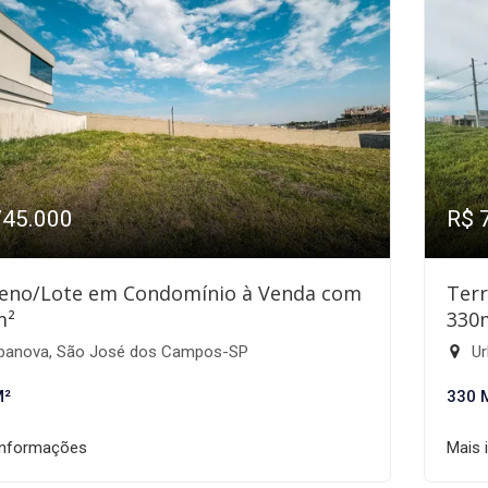
745.000
R$ 
eno/Lote em Condomínio à Venda com
Ter
m²
330
banova, São José dos Campos-SP
Ur
M²
330 
informações
Mais 