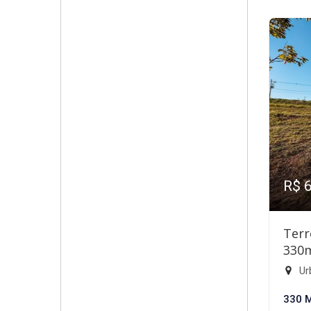
R$ 
Terr
330
Ur
330 