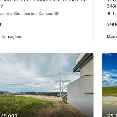
m²
348
banova, São José dos Campos-SP
Ur
M²
348 
informações
Mais 
745.000
R$ 