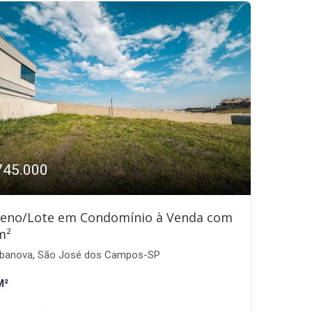
745.000
reno/Lote em Condomínio à Venda com
m²
banova, São José dos Campos-SP
M²