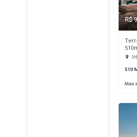
R$ 
Terr
510
Ur
510 
Mais 