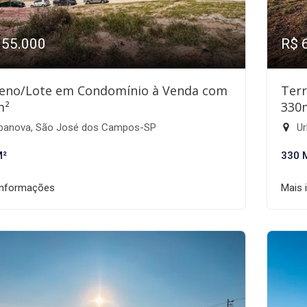
955.000
R$ 
eno/Lote em Condomínio à Venda com
Ter
m²
330
banova, São José dos Campos-SP
Ur
M²
330 
informações
Mais 