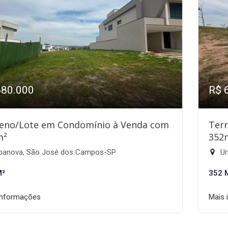
680.000
R$ 
eno/Lote em Condomínio à Venda com
Ter
m²
352
banova, São José dos Campos-SP
Ur
M²
352 
informações
Mais 