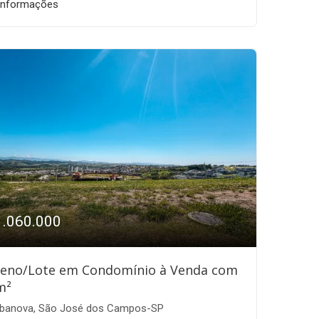
informações
1.060.000
reno/Lote em Condomínio à Venda com
m²
banova, São José dos Campos-SP