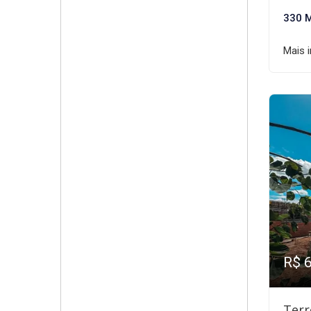
330 
Mais 
R$ 
Terr