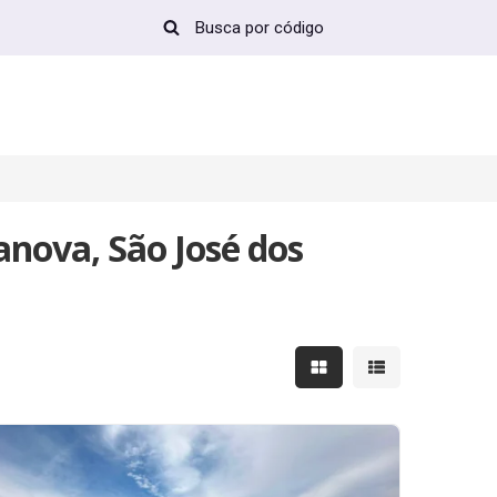
nova, São José dos
Mostrar resultados em 
Mostrar resultad