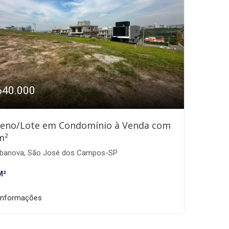
640.000
reno/Lote em Condomínio à Venda com
m²
banova, São José dos Campos-SP
M²
informações