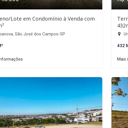
eno/Lote em Condomínio à Venda com
Ter
m²
432
banova, São José dos Campos-SP
Ur
M²
432 
informações
Mais 