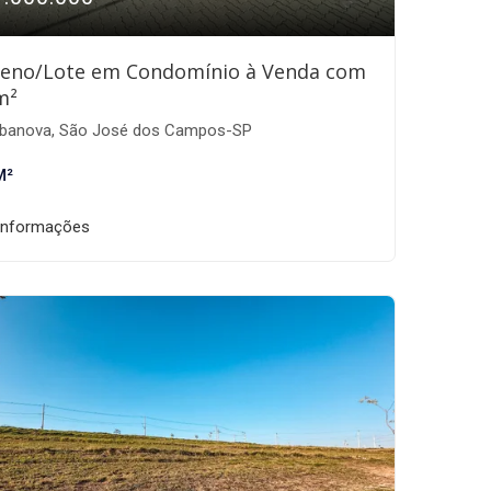
reno/Lote em Condomínio à Venda com
m²
banova, São José dos Campos-SP
M²
informações