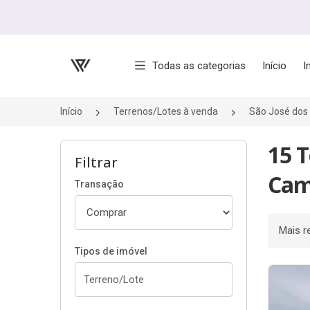
Página inicial
Todas as categorias
Início
I
Início
Terrenos/Lotes à venda
São José do
15 
Filtrar
Cam
Transação
Ordenar
Tipos de imóvel