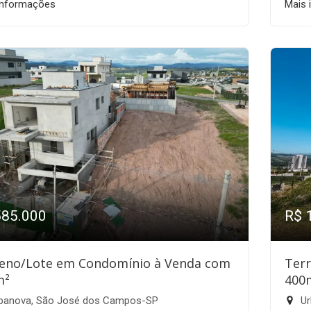
informações
Mais 
585.000
R$ 
eno/Lote em Condomínio à Venda com
Ter
m²
400
banova, São José dos Campos-SP
Ur