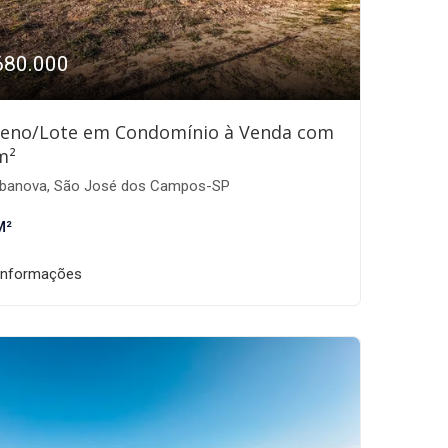
680.000
reno/Lote em Condomínio à Venda com
m²
banova, São José dos Campos-SP
M²
informações