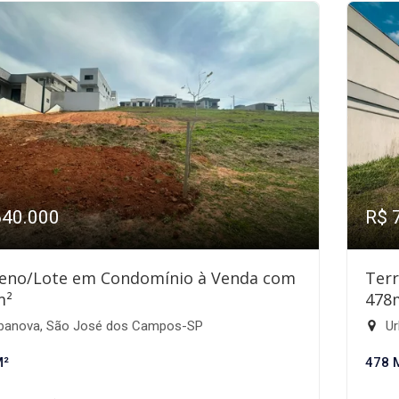
640.000
R$ 
eno/Lote em Condomínio à Venda com
Ter
m²
478
banova, São José dos Campos-SP
Ur
M²
478 