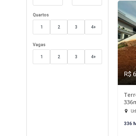
Quartos
1
2
3
4+
Vagas
1
2
3
4+
R$ 
Terr
336
Ur
336 