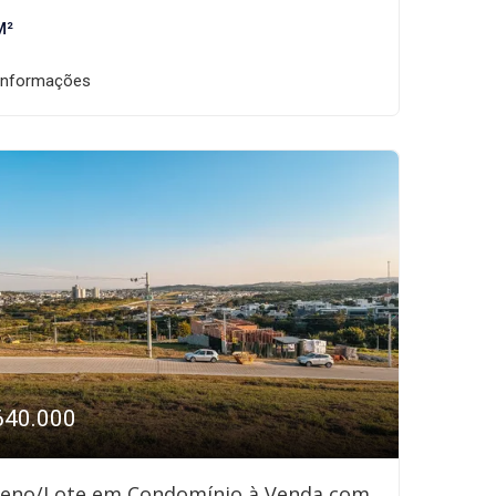
M²
informações
640.000
reno/Lote em Condomínio à Venda com