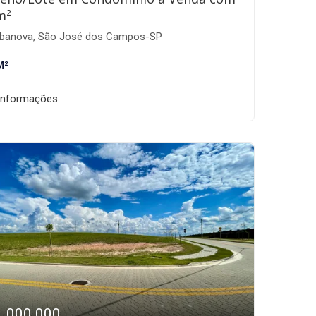
m²
banova, São José dos Campos-SP
M²
informações
1.000.000