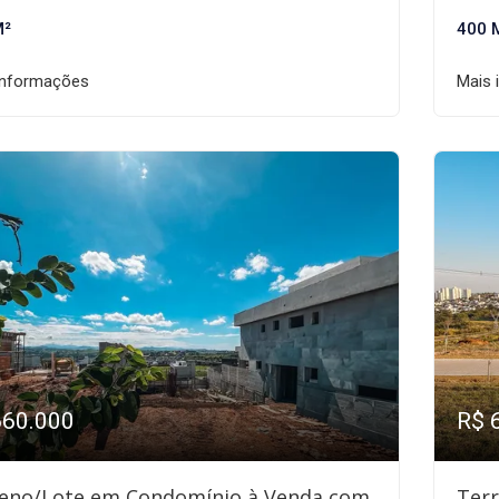
M²
400 
informações
Mais 
660.000
R$ 
eno/Lote em Condomínio à Venda com
Ter