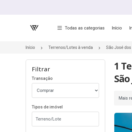
Página inicial
Todas as categorias
Início
I
Início
Terrenos/Lotes à venda
São José do
1 T
Filtrar
São
Transação
Ordenar
Tipos de imóvel