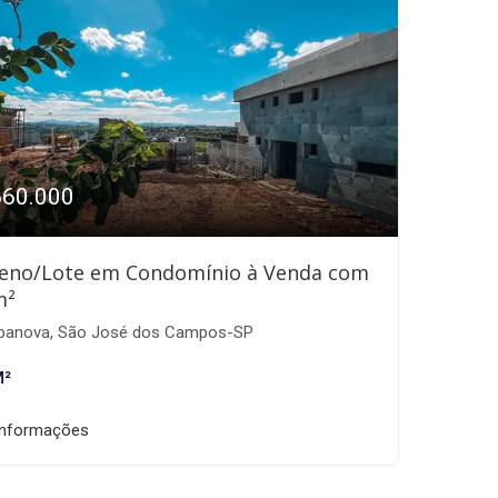
660.000
eno/Lote em Condomínio à Venda com
m²
banova, São José dos Campos-SP
M²
informações