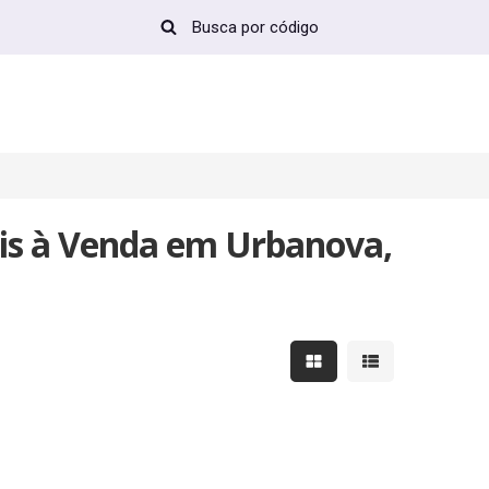
is à Venda em Urbanova,
Mostrar resultados em 
Mostrar resultad