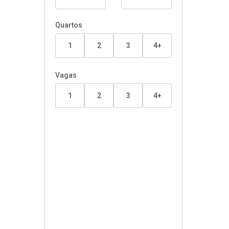
Quartos
1
2
3
4+
Vagas
1
2
3
4+