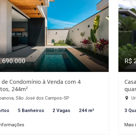
2.690.000
R$ 
 de Condomínio à Venda com 4
Cas
tos, 244m²
quar
banova, São José dos Campos-SP
Ur
rtos
5 Banheiros
2 Vagas
244 m²
3 Qu
informações
Mais 