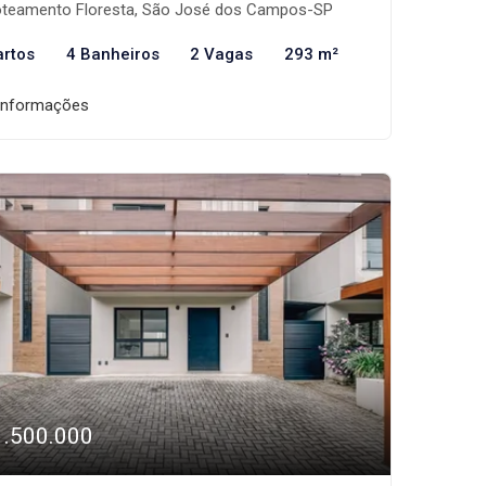
teamento Floresta, São José dos Campos-SP
artos
4 Banheiros
2 Vagas
293 m²
informações
1.500.000