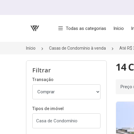
Página inicial
Todas as categorias
Início
I
Início
Casas de Condomínio à venda
Até R$ 
14 C
Filtrar
Transação
Ordenar
Tipos de imóvel