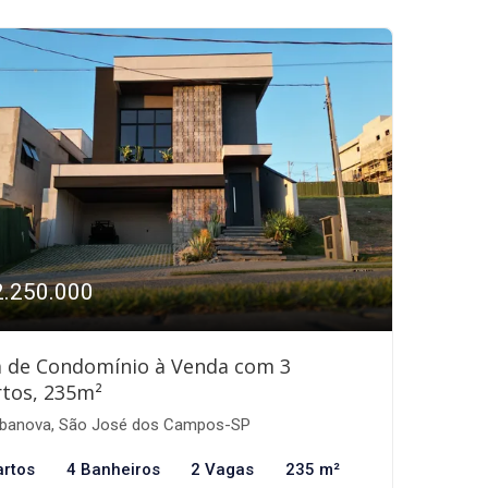
2.250.000
a de Condomínio à Venda com 3
tos, 235m²
banova, São José dos Campos-SP
artos
4 Banheiros
2 Vagas
235 m²