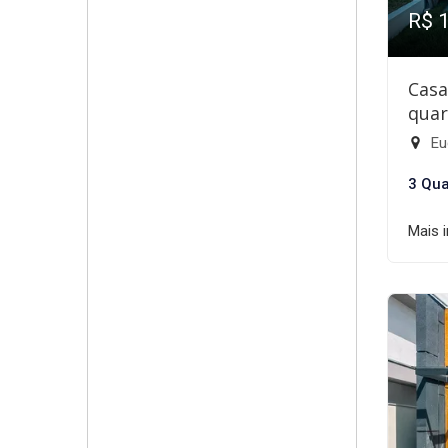
R$ 
Casa
quar
Eu
3 Qua
Mais 