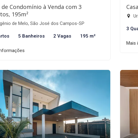
 de Condomínio à Venda com 3
Casa
tos, 195m²
Ur
gênio de Melo, São José dos Campos-SP
3 Qu
rtos
5 Banheiros
2 Vagas
195 m²
Mais 
informações