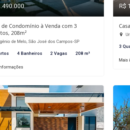
1.490.000
R$ 
 de Condomínio à Venda com 3
Casa
tos, 208m²
Ur
gênio de Melo, São José dos Campos-SP
3 Qu
rtos
4 Banheiros
2 Vagas
208 m²
Mais 
informações