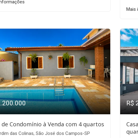
informações
Mais 
2.200.000
R$ 
 de Condomínio à Venda com 4 quartos
Cas
quar
rdim das Colinas, São José dos Campos-SP