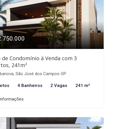
2.750.000
a de Condomínio à Venda com 3
tos, 241m²
banova, São José dos Campos-SP
artos
4 Banheiros
2 Vagas
241 m²
informações