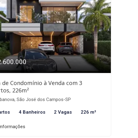
2.600.000
a de Condomínio à Venda com 3
tos, 226m²
banova, São José dos Campos-SP
artos
4 Banheiros
2 Vagas
226 m²
informações