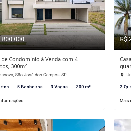
2.800.000
R$ 
 de Condomínio à Venda com 4
Cas
tos, 300m²
quar
banova, São José dos Campos-SP
Ur
rtos
5 Banheiros
3 Vagas
300 m²
3 Qu
informações
Mais 