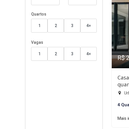
Quartos
1
2
3
4+
Vagas
1
2
3
4+
R$ 
Casa
quar
Ur
4 Qua
Mais 