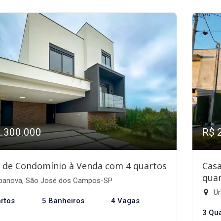
2.300.000
R$ 
 de Condomínio à Venda com 4 quartos
Cas
quar
banova, São José dos Campos-SP
Ur
rtos
5 Banheiros
4 Vagas
3 Qu