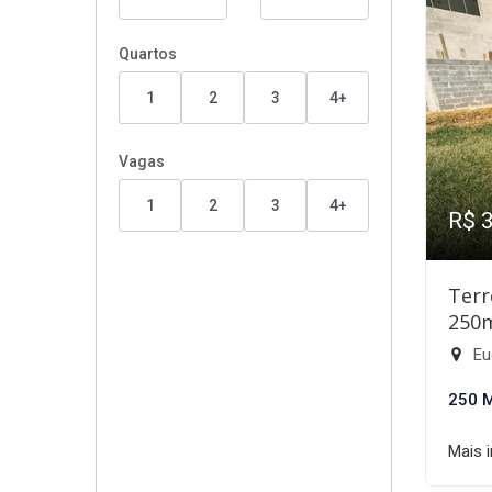
Quartos
1
2
3
4+
Vagas
1
2
3
4+
R$ 
Terr
250
Eu
250 
Mais 