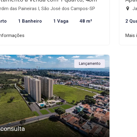
rdim das Paineiras I, São José dos Campos-SP
Ja
rto
1 Banheiro
1 Vaga
48 m²
2 Qu
informações
Mais 
Lançamento
 consulta