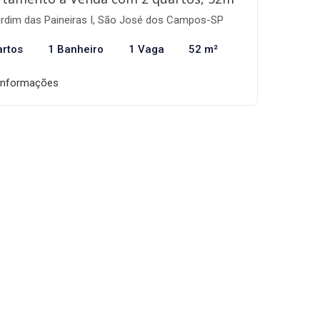
rdim das Paineiras I, São José dos Campos-SP
artos
1 Banheiro
1 Vaga
52 m²
informações