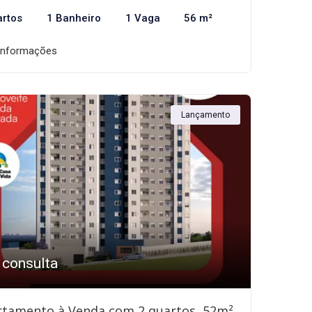
artos
1 Banheiro
1 Vaga
56 m²
informações
Lançamento
 consulta
rtamento à Venda com 2 quartos, 52m²