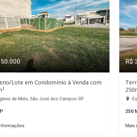
350.000
R$ 
eno/Lote em Condomínio à Venda com
Ter
m²
250
gênio de Melo, São José dos Campos-SP
Eu
M²
250 
informações
Mais 