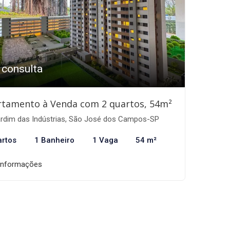
 consulta
rtamento à Venda com 2 quartos, 54m²
rdim das Indústrias, São José dos Campos-SP
artos
1 Banheiro
1 Vaga
54 m²
informações