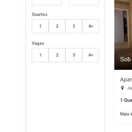
Quartos
1
2
3
4+
Vagas
1
2
3
4+
Sob
Apar
Ja
1 Qua
Mais 