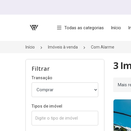
Página inicial
Todas as categorias
Início
I
Início
Imóveis à venda
Com Alarme
3 I
Filtrar
Transação
Ordenar
Tipos de imóvel