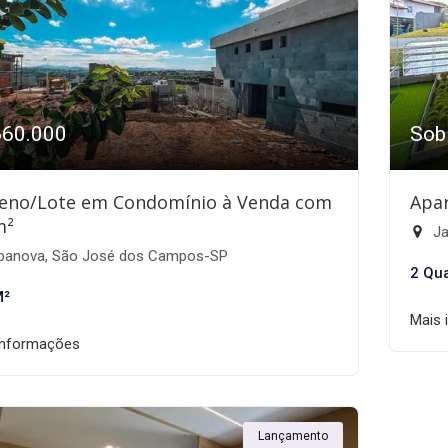
660.000
Sob
eno/Lote em Condomínio à Venda com
Apa
m²
Ja
banova, São José dos Campos-SP
2 Qu
M²
Mais 
informações
Lançamento