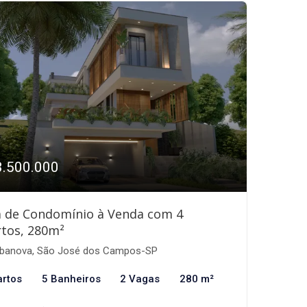
3.500.000
a de Condomínio à Venda com 4
tos, 280m²
banova, São José dos Campos-SP
artos
5 Banheiros
2 Vagas
280 m²