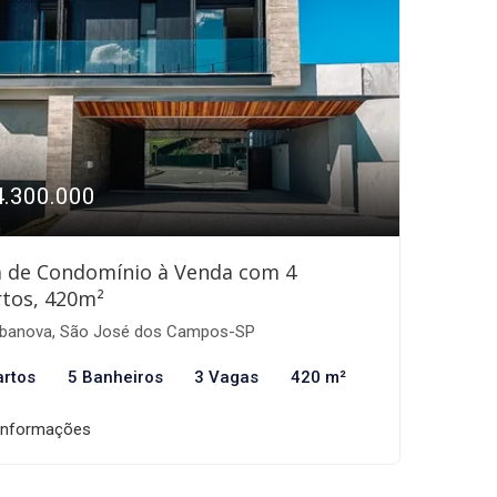
4.300.000
a de Condomínio à Venda com 4
tos, 420m²
banova, São José dos Campos-SP
artos
5 Banheiros
3 Vagas
420 m²
informações