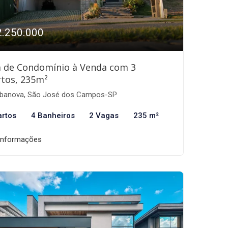
2.250.000
a de Condomínio à Venda com 3
tos, 235m²
banova, São José dos Campos-SP
artos
4 Banheiros
2 Vagas
235 m²
informações