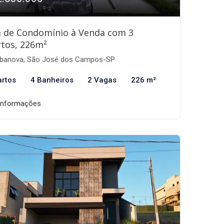
a de Condomínio à Venda com 3
tos, 226m²
banova, São José dos Campos-SP
artos
4 Banheiros
2 Vagas
226 m²
informações