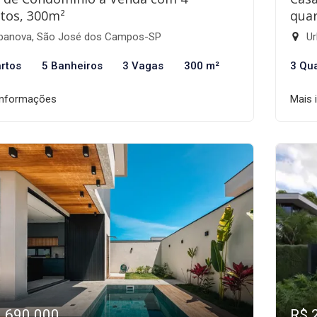
tos, 300m²
quar
banova, São José dos Campos-SP
Ur
rtos
5 Banheiros
3 Vagas
300 m²
3 Qu
informações
Mais 
2.690.000
R$ 