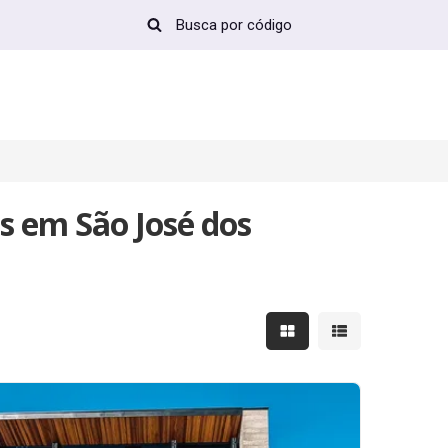
s em São José dos
Mostrar resultados em 
Mostrar resultad