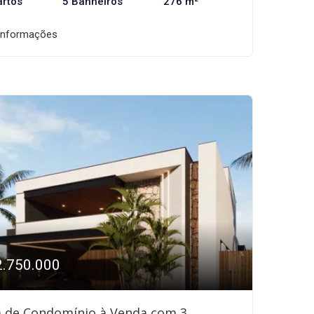
artos
5 Banheiros
276 m²
informações
2.750.000
a de Condomínio à Venda com 3