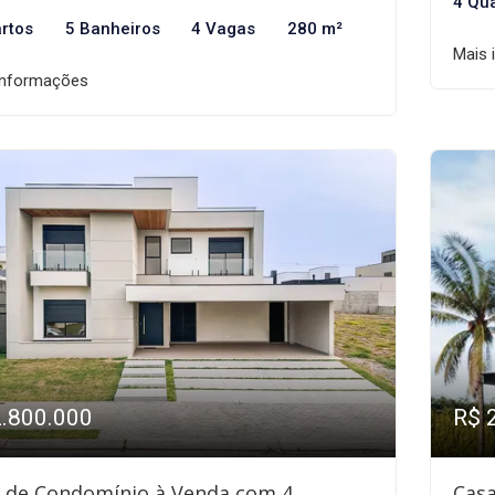
4 Qu
rtos
5 Banheiros
4 Vagas
280 m²
Mais 
informações
2.800.000
R$ 
 de Condomínio à Venda com 4
Cas