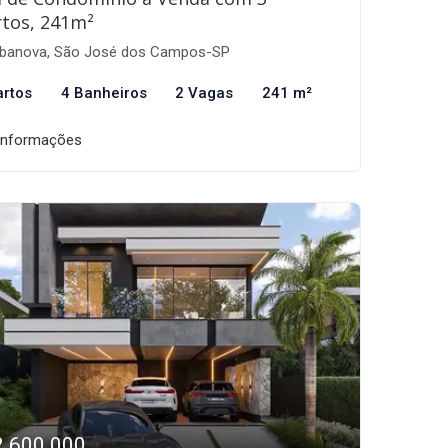
tos, 241m²
banova, São José dos Campos-SP
artos
4 Banheiros
2 Vagas
241 m²
informações
2.600.000