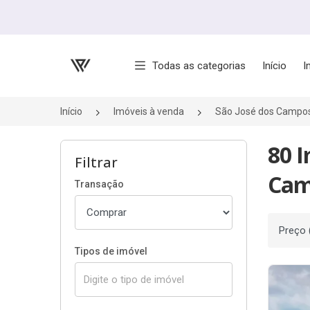
Página inicial
Todas as categorias
Início
I
Início
Imóveis à venda
São José dos Campo
80 I
Filtrar
Cam
Transação
Ordenar
Tipos de imóvel