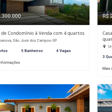
2.300.000
R$ 
 de Condomínio à Venda com 4 quartos
Cas
quar
banova, São José dos Campos-SP
Ur
rtos
5 Banheiros
4 Vagas
3 Qu
informações
Mais 