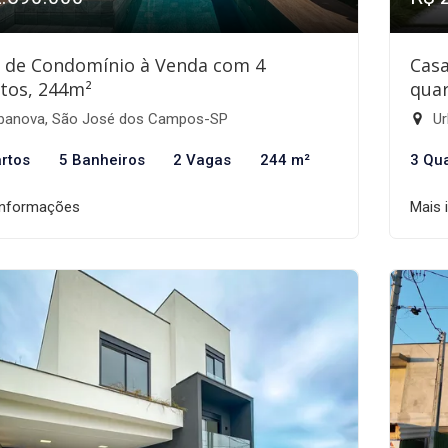
 de Condomínio à Venda com 4
Cas
tos, 244m²
quar
banova, São José dos Campos-SP
Ur
rtos
5 Banheiros
2 Vagas
244 m²
3 Qu
informações
Mais 