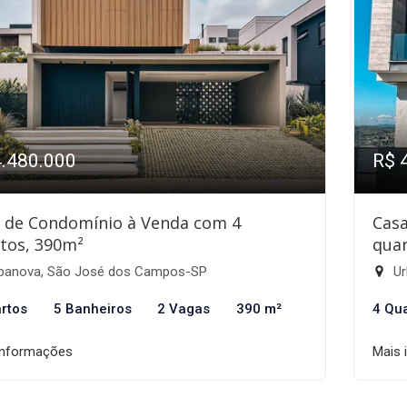
4.480.000
R$ 
 de Condomínio à Venda com 4
Cas
tos, 390m²
quar
banova, São José dos Campos-SP
Ur
rtos
5 Banheiros
2 Vagas
390 m²
4 Qu
informações
Mais 