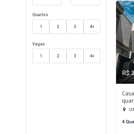
Quartos
1
2
3
4+
Vagas
1
2
3
4+
R$ 
Casa
quar
Ur
4 Qua