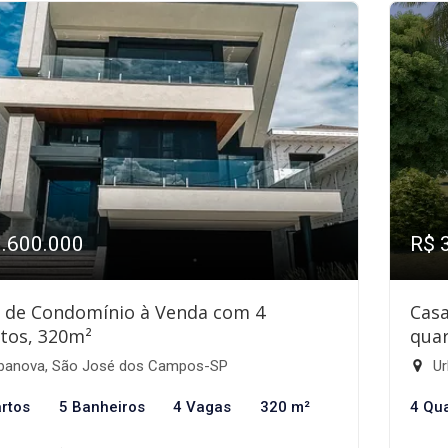
3.600.000
R$ 
 de Condomínio à Venda com 4
Cas
tos, 320m²
quar
banova, São José dos Campos-SP
Ur
rtos
5 Banheiros
4 Vagas
320 m²
4 Qu