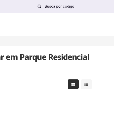
r em Parque Residencial
Mostrar resultados em 
Mostrar resultad