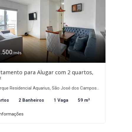
3.500
/mês
tamento para Alugar com 2 quartos,
²
que Residencial Aquarius, São José dos Campos-SP
rtos
2 Banheiros
1 Vaga
59 m²
informações