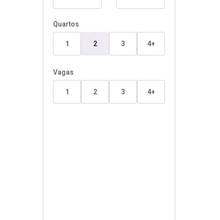
Quartos
1
2
3
4+
Vagas
1
2
3
4+