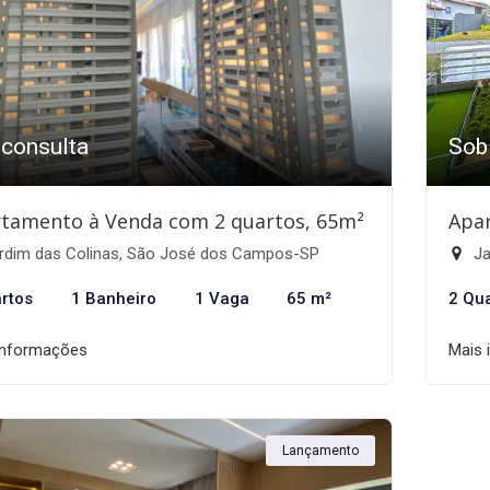
 consulta
Sob
tamento à Venda com 2 quartos, 65m²
Apa
rdim das Colinas, São José dos Campos-SP
Ja
rtos
1 Banheiro
1 Vaga
65 m²
2 Qu
informações
Mais 
Lançamento