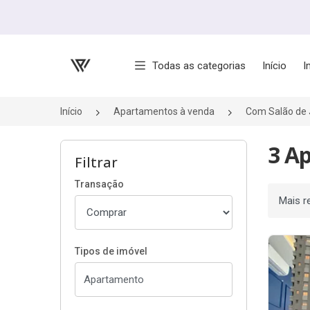
Página inicial
Todas as categorias
Início
I
Início
Apartamentos à venda
Com Salão de
3 A
Filtrar
Transação
Ordenar
Tipos de imóvel