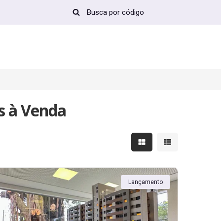
s à Venda
Mostrar resultados em 
Mostrar resultad
Lançamento