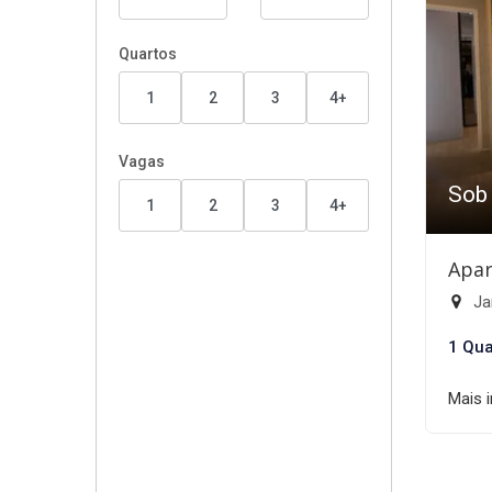
Quartos
1
2
3
4+
Vagas
Sob
1
2
3
4+
Apar
Ja
1 Qua
Mais 