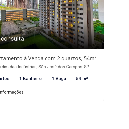
 consulta
rtamento à Venda com 2 quartos, 54m²
rdim das Indústrias, São José dos Campos-SP
artos
1 Banheiro
1 Vaga
54 m²
informações