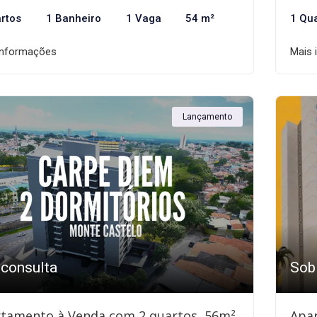
rtos
1 Banheiro
1 Vaga
54 m²
1 Qu
informações
Mais 
Lançamento
 consulta
Sob
tamento à Venda com 2 quartos, 56m²
Apa