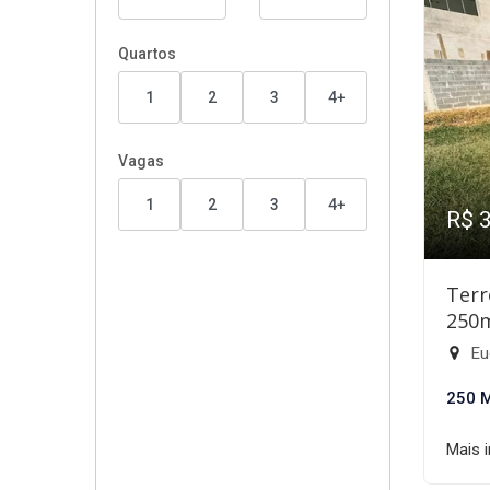
Quartos
1
2
3
4+
Vagas
1
2
3
4+
R$ 
Terr
250
Eu
250 
Mais 