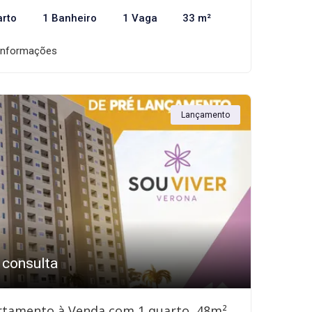
arto
1 Banheiro
1 Vaga
33 m²
informações
Lançamento
 consulta
rtamento à Venda com 1 quarto, 48m²