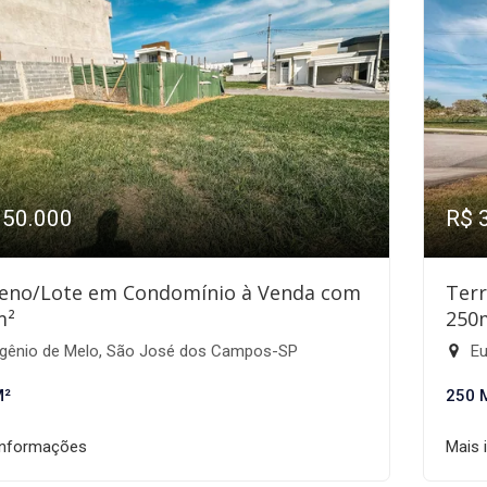
350.000
R$ 
eno/Lote em Condomínio à Venda com
Ter
m²
250
gênio de Melo, São José dos Campos-SP
Eu
M²
250 
informações
Mais 