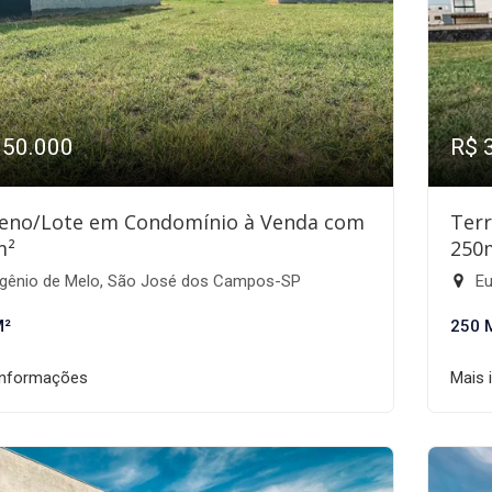
350.000
R$ 
eno/Lote em Condomínio à Venda com
Ter
m²
250
gênio de Melo, São José dos Campos-SP
Eu
M²
250 
informações
Mais 