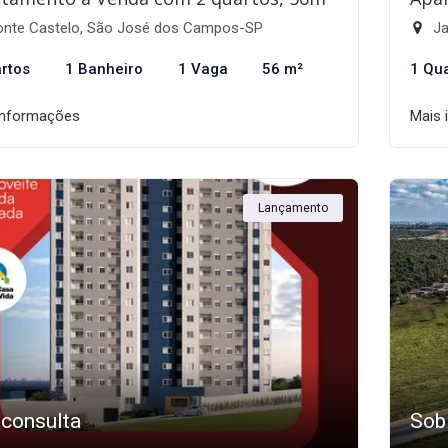
nte Castelo, São José dos Campos-SP
Ja
rtos
1 Banheiro
1 Vaga
56 m²
1 Qu
informações
Mais 
Lançamento
 consulta
Sob