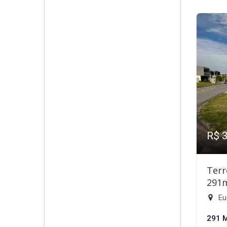
R$ 
Terr
291
Eu
291 