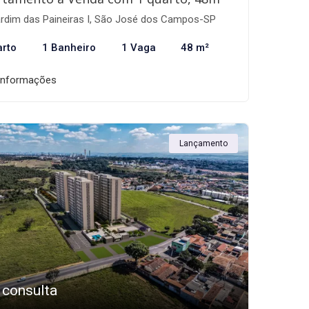
rdim das Paineiras I, São José dos Campos-SP
arto
1 Banheiro
1 Vaga
48 m²
informações
Lançamento
 consulta