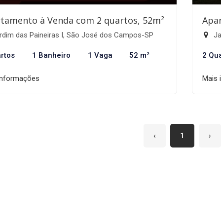
tamento à Venda com 2 quartos, 52m²
Apa
rdim das Paineiras I, São José dos Campos-SP
Ja
rtos
1 Banheiro
1 Vaga
52 m²
2 Qu
informações
Mais 
‹
1
›