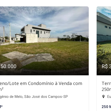
350.000
R$ 
eno/Lote em Condomínio à Venda com
Ter
m²
250
gênio de Melo, São José dos Campos-SP
Eu
M²
250 