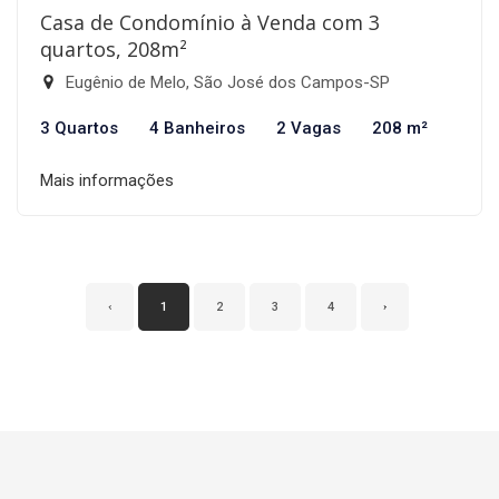
Casa de Condomínio à Venda com 3
quartos, 208m²
Eugênio de Melo, São José dos Campos-SP
3 Quartos
4 Banheiros
2 Vagas
208 m²
Mais informações
‹
1
2
3
4
›