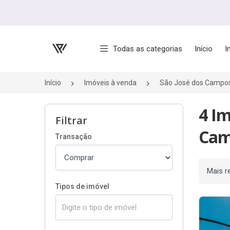
Página inicial
Todas as categorias
Início
I
Início
Imóveis à venda
São José dos Campo
4 I
Filtrar
Cam
Transação
Ordenar
Tipos de imóvel