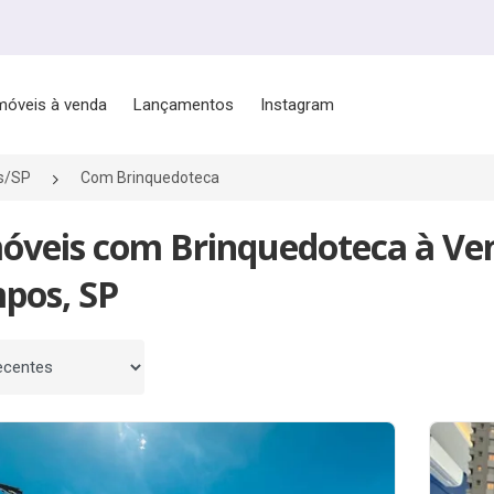
móveis à venda
Lançamentos
Instagram
s/SP
Com Brinquedoteca
móveis com Brinquedoteca à Ve
pos, SP
 por