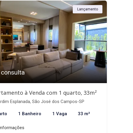
Lançamento
 consulta
rtamento à Venda com 1 quarto, 33m²
rdim Esplanada, São José dos Campos-SP
arto
1 Banheiro
1 Vaga
33 m²
informações