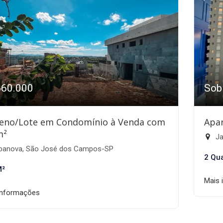
660.000
Sob
eno/Lote em Condomínio à Venda com
Apa
m²
Ja
banova, São José dos Campos-SP
2 Qu
M²
Mais 
informações