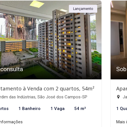
Lançamento
 consulta
Sob
tamento à Venda com 2 quartos, 54m²
Apa
rdim das Indústrias, São José dos Campos-SP
Ja
rtos
1 Banheiro
1 Vaga
54 m²
1 Qu
informações
Mais 