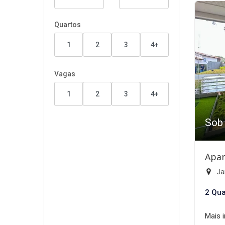
Quartos
1
2
3
4+
Vagas
1
2
3
4+
Sob
Apar
Ja
2 Qua
Mais 